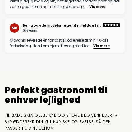
Virkelig dejlig mad og vin, alt fungerede, smagte godt og der
var en god stemning mellem gæster og k...
Vis mere
Dejlig og yderst velsmagende middag fra
MR
Giovanni
Giovanni
Giovanni leverede en fantastisk oplevelse til min 40‑års
fødselsdag. Han kom hjem til os og stod for...
Vis mere
Perfekt gastronomi til
enhver lejlighed
TIL BÅDE SMÅ ØJEBLIKKE OG STORE BEGIVENHEDER. VI
SKRÆDDERSYR DIN KULINARISKE OPLEVELSE, SÅ DEN
PASSER TIL DINE BEHOV.