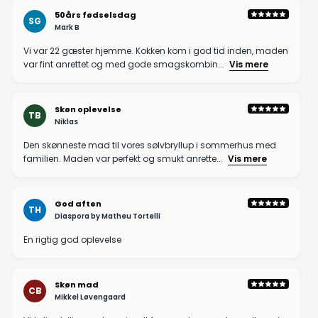
50års fødselsdag
SG
Mark B
Vi var 22 gæster hjemme. Kokken kom i god tid inden, maden
var fint anrettet og med gode smagskombin...
Vis mere
Skøn oplevelse
TB
Niklas
Den skønneste mad til vores sølvbryllup i sommerhus med
familien. Maden var perfekt og smukt anrette...
Vis mere
God aften
TH
Diaspora by Matheu Tortelli
En rigtig god oplevelse
Skøn mad
CB
Mikkel Løvengaard