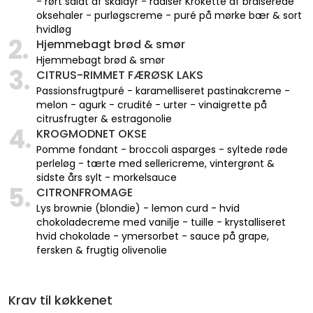
- rørt salat af skaldyr - radiser Krokette af braiserede
oksehaler - purløgscreme - puré på mørke bær & sort
hvidløg
2.
Hjemmebagt brød & smør
Hjemmebagt brød & smør
3.
CITRUS-RIMMET FÆRØSK LAKS
Passionsfrugtpuré - karamelliseret pastinakcreme -
melon - agurk - crudité - urter - vinaigrette på
citrusfrugter & estragonolie
4.
KROGMODNET OKSE
Pomme fondant - broccoli asparges - syltede røde
perleløg - tærte med sellericreme, vintergrønt &
sidste års sylt - morkelsauce
5.
CITRONFROMAGE
Lys brownie (blondie) - lemon curd - hvid
chokoladecreme med vanilje - tuille - krystalliseret
hvid chokolade - ymersorbet - sauce på grape,
fersken & frugtig olivenolie
Krav til køkkenet