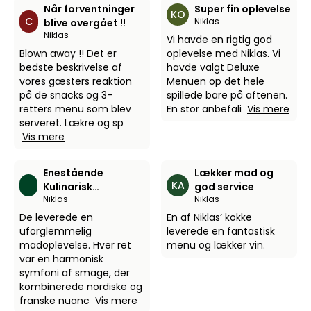
Når forventninger
Super fin oplevelse
KO
C
Niklas
blive overgået !!
Niklas
Vi havde en rigtig god
Blown away !! Det er
oplevelse med Niklas. Vi
bedste beskrivelse af
havde valgt Deluxe
vores gæsters reaktion
Menuen op det hele
på de snacks og 3-
spillede bare på aftenen.
retters menu som blev
En stor anbefali
Vis mere
serveret. Lækre og sp
Vis mere
Enestående
Lækker mad og
KA
Kulinarisk
god service
Niklas
Niklas
Oplevelse
De leverede en
En af Niklas’ kokke
uforglemmelig
leverede en fantastisk
madoplevelse. Hver ret
menu og lækker vin.
var en harmonisk
symfoni af smage, der
kombinerede nordiske og
franske nuanc
Vis mere