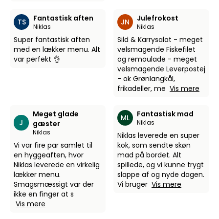
Fantastisk aften
Julefrokost
TS
JN
Niklas
Niklas
Super fantastisk aften
Sild & Karrysalat - meget
med en lækker menu. Alt
velsmagende Fiskefilet
var perfekt 👌
og remoulade - meget
velsmagende Leverpostej
- ok Grønlangkål,
frikadeller, me
Vis mere
Meget glade
Fantastisk mad
ML
J
Niklas
gæster
Niklas
Niklas leverede en super
Vi var fire par samlet til
kok, som sendte skøn
en hyggeaften, hvor
mad på bordet. Alt
Niklas leverede en virkelig
spillede, og vi kunne trygt
lækker menu.
slappe af og nyde dagen.
Smagsmæssigt var der
Vi bruger
Vis mere
ikke en finger at s
Vis mere