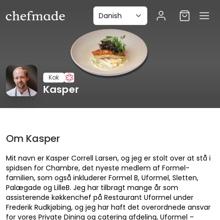
anel
Kok
Kasper
Om Kasper
Mit navn er Kasper Correll Larsen, og jeg er stolt over at stå i
spidsen for Chambre, det nyeste medlem af Formel-
familien, som også inkluderer Formel B, Uformel, Sletten,
Palægade og LilleB. Jeg har tilbragt mange år som
assisterende køkkenchef på Restaurant Uformel under
Frederik Rudkjøbing, og jeg har haft det overordnede ansvar
for vores Private Dining og catering afdeling, Uformel –