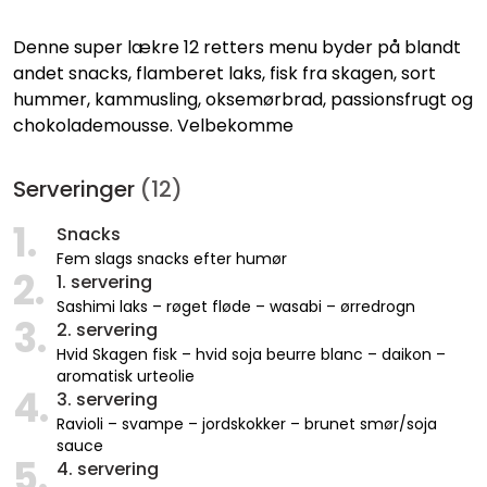
Denne super lækre 12 retters menu byder på blandt
andet snacks, flamberet laks, fisk fra skagen, sort
hummer, kammusling, oksemørbrad, passionsfrugt og
chokolademousse. Velbekomme
Serveringer
(12)
1.
Snacks
Fem slags snacks efter humør
2.
1. servering
Sashimi laks – røget fløde – wasabi – ørredrogn
3.
2. servering
Hvid Skagen fisk – hvid soja beurre blanc – daikon –
aromatisk urteolie
4.
3. servering
Ravioli – svampe – jordskokker – brunet smør/soja
sauce
5.
4. servering