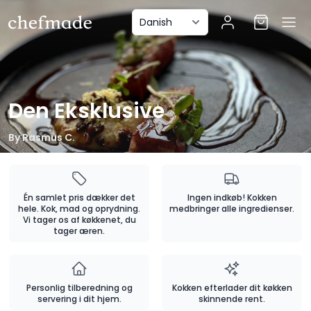
anel
Den Eksklusive
By
Rasmus C.
Én samlet pris dækker det
Ingen indkøb! Kokken
hele. Kok, mad og oprydning.
medbringer alle ingredienser.
Vi tager os af køkkenet, du
tager æren.
Personlig tilberedning og
Kokken efterlader dit køkken
servering i dit hjem.
skinnende rent.