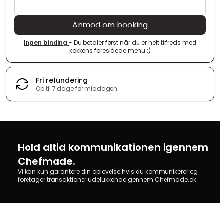
Anmod om booking
Ingen binding
- Du betaler først når du er helt tilfreds med
kokkens foreslåede menu :)
Fri refundering
Op til 7 dage før middagen
Hold altid kommunikationen igennem
Chefmade.
Vi kan kun garantere din oplevelse hvis du kommunikerer og
foretager transaktioner udelukkende gennem Chefmade.dk