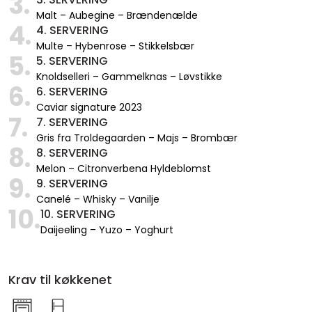
3.
Malt – Aubegine – Brændenælde
4.
4. SERVERING
Multe – Hybenrose – Stikkelsbær
5.
5. SERVERING
Knoldselleri – Gammelknas – Løvstikke
6.
6. SERVERING
Caviar signature 2023
7.
7. SERVERING
Gris fra Troldegaarden – Majs – Brombær
8.
8. SERVERING
Melon – Citronverbena Hyldeblomst
9.
9. SERVERING
Canelé – Whisky – Vanilje
10.
10. SERVERING
Daijeeling – Yuzo – Yoghurt
Krav til køkkenet