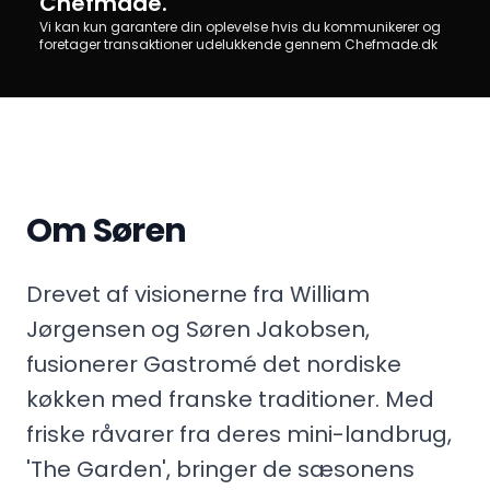
Chefmade.
Vi kan kun garantere din oplevelse hvis du kommunikerer og
foretager transaktioner udelukkende gennem Chefmade.dk
Om Søren
Drevet af visionerne fra William
Jørgensen og Søren Jakobsen,
fusionerer Gastromé det nordiske
køkken med franske traditioner. Med
friske råvarer fra deres mini-landbrug,
'The Garden', bringer de sæsonens