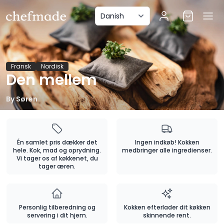
anel
Fransk
Nordisk
Den mellem
By
Søren
Én samlet pris dækker det
Ingen indkøb! Kokken
hele. Kok, mad og oprydning.
medbringer alle ingredienser.
Vi tager os af køkkenet, du
tager æren.
Personlig tilberedning og
Kokken efterlader dit køkken
servering i dit hjem.
skinnende rent.