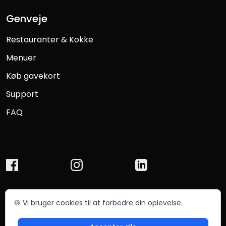
Genveje
Restauranter & Kokke
Menuer
Køb gavekort
Support
FAQ
🍪 Vi bruger cookies til at forbedre din oplevelse.
© Chefmade ApS 2025
Betingelser