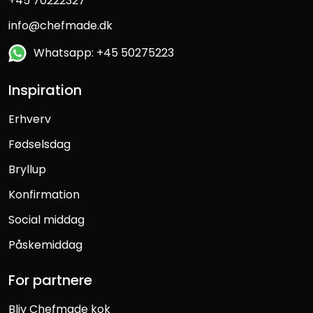
+45 70222327
info@chefmade.dk
Whatsapp: +45 50275223
Inspiration
Erhverv
Fødselsdag
Bryllup
Konfirmation
Social middag
Påskemiddag
For partnere
Bliv Chefmade kok