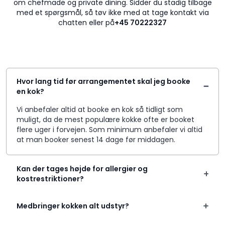
om chefmade og private dining. Sidder du stadig tilbage
med et spørgsmål, så tøv ikke med at tage kontakt via
chatten eller på
+45 70222327
Hvor lang tid før arrangementet skal jeg booke
en kok?
Vi anbefaler altid at booke en kok så tidligt som
muligt, da de mest populære kokke ofte er booket
flere uger i forvejen. Som minimum anbefaler vi altid
at man booker senest 14 dage før middagen.
Kan der tages højde for allergier og
kostrestriktioner?
Medbringer kokken alt udstyr?