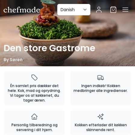
anel
Den store Gastrome
By
Søren
Én samlet pris dækker det
Ingen indkøb! Kokken
hele. Kok, mad og oprydning.
medbringer alle ingredienser.
Vi tager os af køkkenet, du
tager æren.
Personlig tilberedning og
Kokken efterlader dit køkken
servering i dit hjem.
skinnende rent.