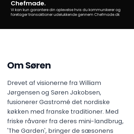
Chefmade.
Vi kan kun garantere din oplevelse hvis du kommunikerer og
foretager transaktioner udelukkende gennem Chefmade.dk
Om Søren
Drevet af visionerne fra William
Jørgensen og Søren Jakobsen,
fusionerer Gastromé det nordiske
køkken med franske traditioner. Med
friske råvarer fra deres mini-landbrug,
'The Garden', bringer de sæsonens