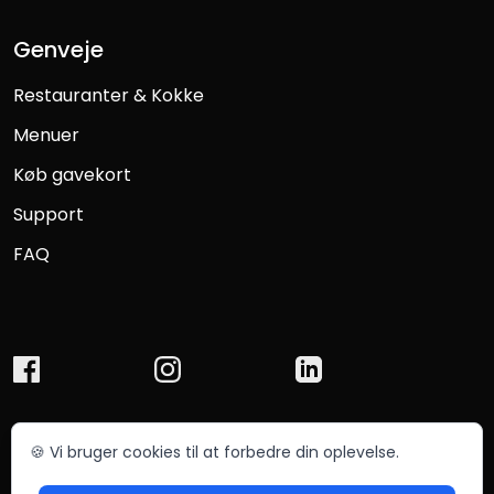
Genveje
Restauranter & Kokke
Menuer
Køb gavekort
Support
FAQ
🍪 Vi bruger cookies til at forbedre din oplevelse.
© Chefmade ApS 2025
Betingelser