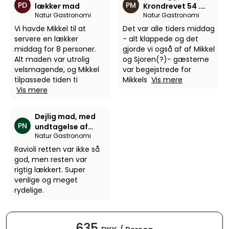
PD
PM
lækker mad
Krondrevet 54 .
Natur Gastronomi
Natur Gastronomi
d.7.12.25
Vi havde Mikkel til at
Det var alle tiders middag
servere en lækker
- alt klappede og det
middag for 8 personer.
gjorde vi også af af Mikkel
Alt maden var utrolig
og Sjoren(?)- gæsterne
velsmagende, og Mikkel
var begejstrede for
tilpassede tiden ti
Mikkels
Vis mere
Vis mere
Dejlig mad, med
PN
undtagelse af
Natur Gastronomi
ravioli
Ravioli retten var ikke så
god, men resten var
rigtig lækkert. Super
venlige og meget
rydelige.
635