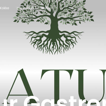
 Kokke
Inspiration
Bryllup
ur Gastr