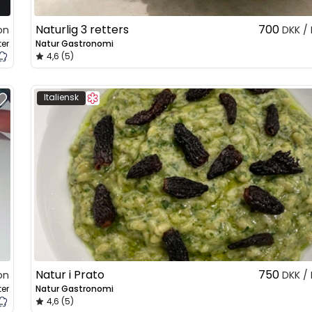
Naturlig 3 retters
700
on
DKK /
ter
Natur Gastronomi
4,6 (5)
Italiensk
Natur i Prato
750
on
DKK /
ter
Natur Gastronomi
4,6 (5)