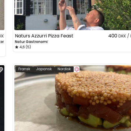
Naturs Azzurri Pizza Feast
400
KK
DKK /
ter
Natur Gastronomi
4,6 (5)
Fransk
Japansk
Nordisk