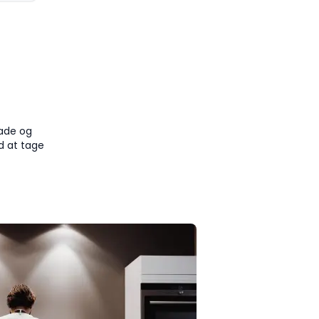
)
made og
d at tage