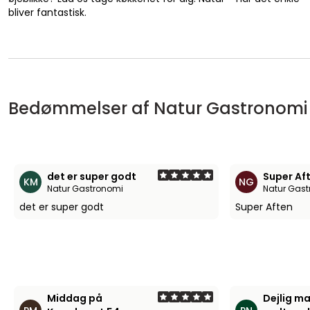
bliver fantastisk.
Bedømmelser af Natur Gastronom
det er super godt
Super Af
KM
NG
Natur Gastronomi
Natur Gas
det er super godt
Super Aften
Middag på
Dejlig m