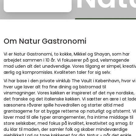
Om Natur Gastronomi
Vi er Natur Gastronomi, to kokke, Mikkel og Shayan, som har
arbejdet sammen i 10 år. Vi fokuserer på god, velsmagende
mad uden alt det unødvendige. Vores tilgang er simpel, kreativ
ærlig og kompromisløs. Kvaliteten taler for sig selv.
Vi har base i den private vinklub The Vault i København, hvor vi
hver uge laver alt fra fine dining og bistromad til
vinsmagninger. Vores køkken er inspireret af det nye nordiske,
det franske og det italienske køkken. Vi sætter en ære i at lad
sæsonens råvarer spille hovedrollen og starter altid med
grøntsagerne for at bygge retterne op naturligt og afstemt. Vi
laver mad til alle typer arrangementer, fra intime middage til
store selskaber, med fokus på kvalitet, kreativitet og smag. Er
du klar til maden, der samler folk og skaber mindeværdige
øjeblikke? Lad os tage køkkenet for dig. Natur - når det enkle