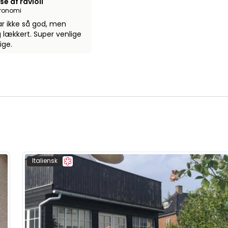
e af ravioli
tronomi
var ikke så god, men
g lækkert. Super venlige
ige.
Italiensk