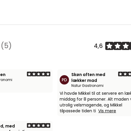
i
(5)
4,6
ten
Skøn aften med
PD
tronomi
lækker mad
Natur Gastronomi
Vi havde Mikkel til at servere en læ
middag for 8 personer. Alt maden 
utrolig velsmagende, og Mikkel
tilpassede tiden ti
Vis mere
ad, med