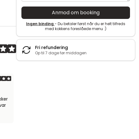
Anmod om booking
Ingen binding
- Du betaler først når du er helt tilfreds
med kokkens foreslåede menu :)
Fri refundering
Op til 7 dage før middagen
kker
var