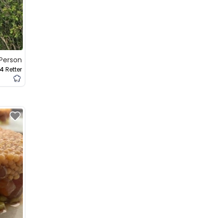
 Person
4
Retter