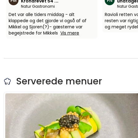
PM
PN
Krondrevet 54 .
undtagels
Natur Gastronomi
Natur Gas
d.7.12.25
Det var alle tiders middag - alt
Ravioli retten 
klappede og det gjorde vi også af af
resten var rigti
Mikkel og Sjoren(?)- gæsterne var
og meget rydel
begejstrede for Mikkels
Vis mere
Serverede menuer