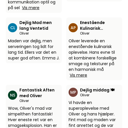
kommunikation optil og
på sel
Vis mere
Dejlig Mad men
Enestående
CL
AP
lang Ventetid
Kulinarisk
Oliver
Oliver
Oplevelse
Maden var dejlig, men
Oliver leverede en
serveringen tog lidt for
enestående kulinarisk
lang tid. Ellers var det en
oplevelse. Hans evne til
super god aften. Emma J.
at kombinere forskellige
smage og teksturer på
en harmonisk må
Vis mere
Fantastisk Aften
Dejlig middag 🍽️
MP
NS
Oliver
med Oliver
Oliver
Vi havde en
Wow, Oliver's mad var
superoplevelse med
simpelthen fantastisk!
Oliver og hans hjælper.
Hver eneste ret var en
Fint mad og maden var
smagseksplosion. Han er
fint anrettet og de var