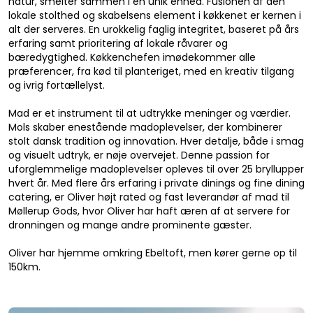
natur, smelter sammen i en unik enhed. Fusionen af den
lokale stolthed og skabelsens element i køkkenet er kernen i
alt der serveres. En urokkelig faglig integritet, baseret på års
erfaring samt prioritering af lokale råvarer og
bæredygtighed. Køkkenchefen imødekommer alle
præferencer, fra kød til planteriget, med en kreativ tilgang
og ivrig fortællelyst.
Mad er et instrument til at udtrykke meninger og værdier.
Mols skaber enestående madoplevelser, der kombinerer
stolt dansk tradition og innovation. Hver detalje, både i smag
og visuelt udtryk, er nøje overvejet. Denne passion for
uforglemmelige madoplevelser opleves til over 25 bryllupper
hvert år. Med flere års erfaring i private dinings og fine dining
catering, er Oliver højt rated og fast leverandør af mad til
Møllerup Gods, hvor Oliver har haft æren af at servere for
dronningen og mange andre prominente gæster.
Oliver har hjemme omkring Ebeltoft, men kører gerne op til
150km.