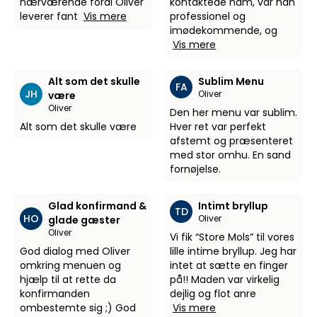
nærværende fordi Oliver
kontaktede ham, var han
leverer fant
Vis mere
professionel og
imødekommende, og
Vis mere
Alt som det skulle
Sublim Menu
FA
JH
Oliver
være
Oliver
Den her menu var sublim.
Alt som det skulle være
Hver ret var perfekt
afstemt og præsenteret
med stor omhu. En sand
fornøjelse.
Glad konfirmand &
Intimt bryllup
TD
HO
Oliver
glade gæster
Oliver
Vi fik “Store Mols” til vores
God dialog med Oliver
lille intime bryllup. Jeg har
omkring menuen og
intet at sætte en finger
hjælp til at rette da
på!! Maden var virkelig
konfirmanden
dejlig og flot anre
ombestemte sig ;) God
Vis mere