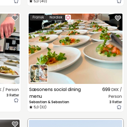
5,0 (40)
Fransk
Nordisk
Sæsonens social dining
699
K / Person
DKK /
3
Retter
menu
Person
Sebastian & Sebastian
3
Retter
5,0 (32)