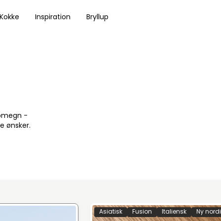
 Kokke
Inspiration
Bryllup
 omegn -
e ønsker.
Asiatisk
Fusion
Italiensk
Ny nord