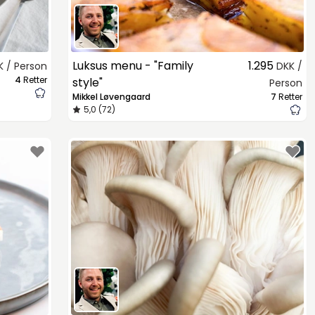
Luksus menu - "Family
1.295
K / Person
DKK /
4
Retter
style"
Person
Mikkel Løvengaard
7
Retter
5,0 (72)