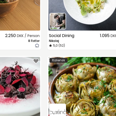
2.250
Social Dining
1.095
DKK / Person
DK
8
Retter
Nikolaj
5,0 (52)
Italiensk