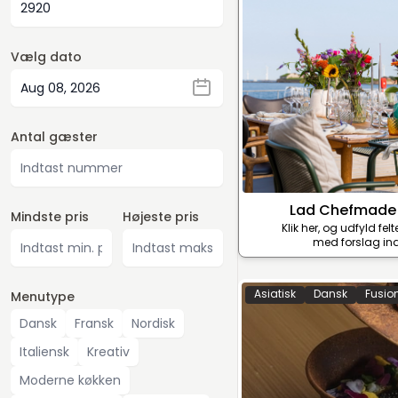
Vælg dato
Antal gæster
Lad Chefmade
Mindste pris
Højeste pris
Klik her, og udfyld fel
med forslag ind
Asiatisk
Dansk
Fusio
Menutype
Dansk
Fransk
Nordisk
Italiensk
Kreativ
Moderne køkken