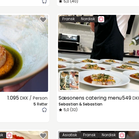
5,0 (40)
Fransk
Nordisk
1.095
Sæsonens catering menu
549
DKK / Person
DK
5
Retter
Sebastian & Sebastian
5,0 (32)
sk
Asiatisk
Fransk
Nordisk