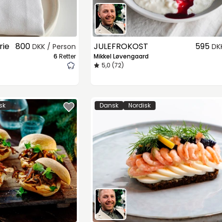
rie
800
JULEFROKOST
595
DKK / Person
DK
6
Retter
Mikkel Løvengaard
5,0 (72)
sk
Dansk
Nordisk