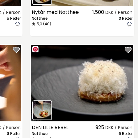
Nytår med Natthee
1.500
K / Person
DKK / Person
5
Retter
Natthee
3
Retter
5,0 (40)
DEN LILLE REBEL
925
K / Person
DKK / Person
8
Retter
Natthee
6
Retter