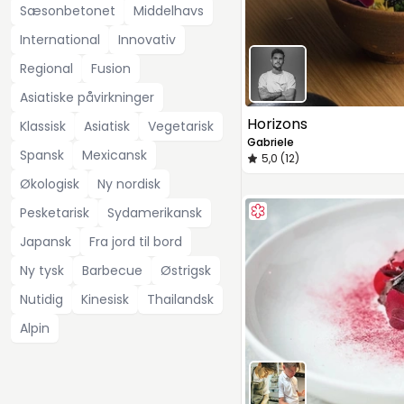
Sæsonbetonet
Middelhavs
International
Innovativ
Regional
Fusion
Asiatiske påvirkninger
Horizons
Klassisk
Asiatisk
Vegetarisk
Gabriele
Spansk
Mexicansk
5,0 (12)
Økologisk
Ny nordisk
Pesketarisk
Sydamerikansk
Japansk
Fra jord til bord
Ny tysk
Barbecue
Østrigsk
Nutidig
Kinesisk
Thailandsk
Alpin