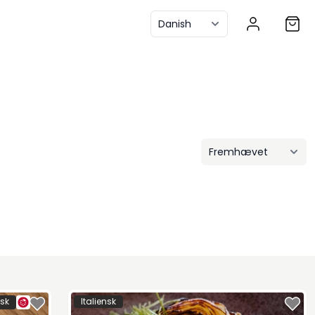
isk
Italiensk