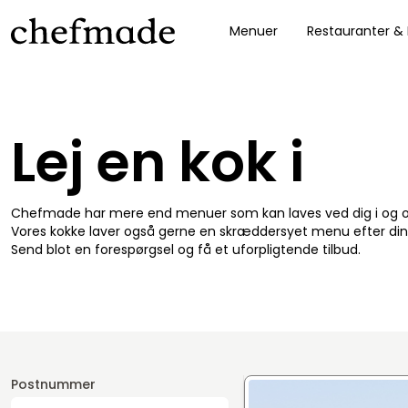
Menuer
Restauranter &
nel
Lej en kok i
Chefmade har mere end menuer som kan laves ved dig i og
Vores kokke laver også gerne en skræddersyet menu efter din
Send blot en forespørgsel og få et uforpligtende tilbud.
Postnummer