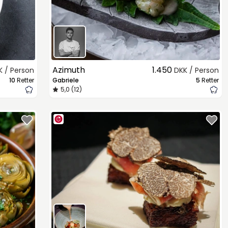
Azimuth
1.450
K / Person
DKK / Person
10
Retter
Gabriele
5
Retter
5,0 (12)