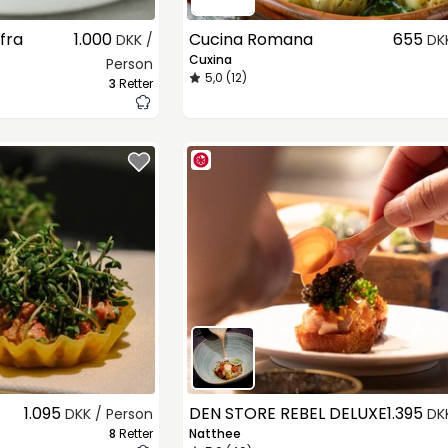
fra
1.000
Cucina Romana
655
DKK /
DK
Cuxina
Person
5,0 (12)
3
Retter
1.095
DEN STORE REBEL DELUXE
1.395
DKK / Person
DK
8
Retter
Natthee