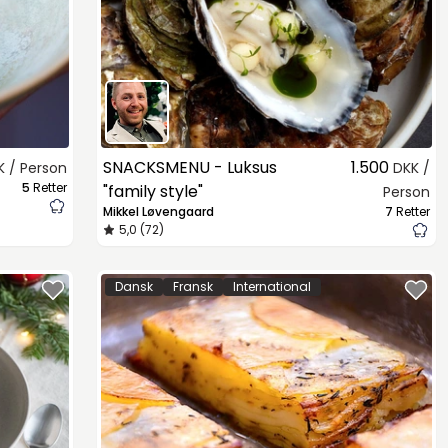
SNACKSMENU - Luksus
1.500
K / Person
DKK /
5
Retter
"family style"
Person
Mikkel Løvengaard
7
Retter
5,0 (72)
Dansk
Fransk
International