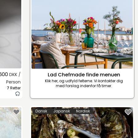
.600
Lad Chefmade finde menuen
DKK /
Klik her, og udfyld felterne. Vi kontakter dig
Person
med forslag indenfor få timer.
7
Retter
Dansk
Japansk
Nordisk