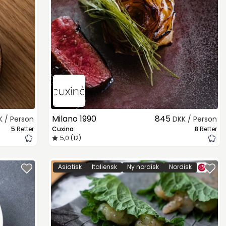
Milano 1990
845
K / Person
DKK / Person
5
Retter
Cuxina
8
Retter
5,0 (12)
Asiatisk
Italiensk
Ny nordisk
Nordisk