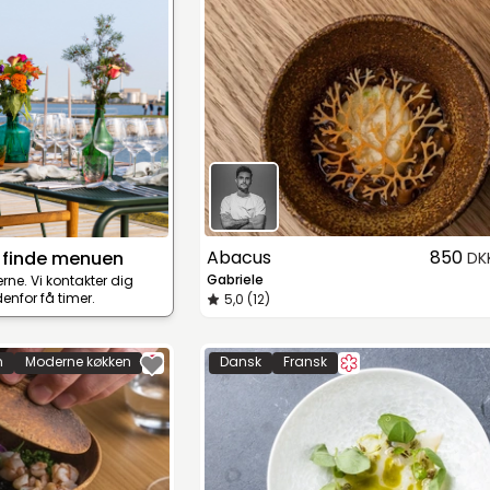
Abacus
850
 finde menuen
DK
Gabriele
terne. Vi kontakter dig
enfor få timer.
5,0 (12)
n
Moderne køkken
Dansk
Fransk