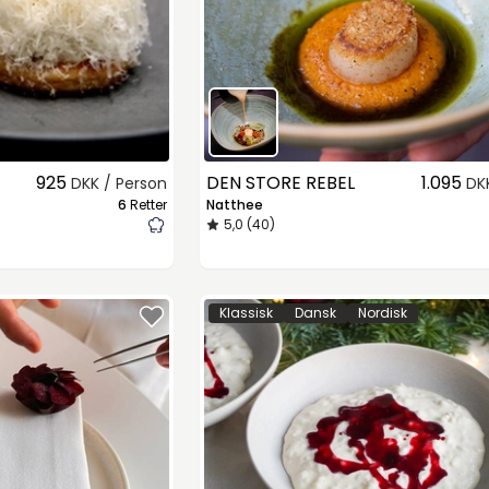
925
DEN STORE REBEL
1.095
DKK / Person
DK
6
Retter
Natthee
5,0 (40)
Klassisk
Dansk
Nordisk