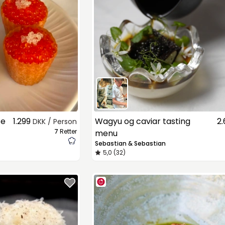
ce
1.299
Wagyu og caviar tasting
2
DKK / Person
7
Retter
menu
Sebastian & Sebastian
5,0 (32)