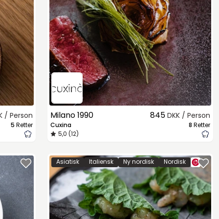
Milano 1990
845
K / Person
DKK / Person
5
Retter
Cuxina
8
Retter
5,0 (12)
Asiatisk
Italiensk
Ny nordisk
Nordisk