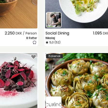
2.250
Social Dining
1.095
DKK / Person
DK
8
Retter
Nikolaj
5,0 (52)
Italiensk