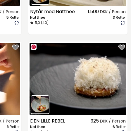
Nytår med Natthee
1.500
K / Person
DKK / Person
5
Retter
Natthee
3
Retter
5,0 (40)
DEN LILLE REBEL
925
K / Person
DKK / Person
8
Retter
Natthee
6
Retter