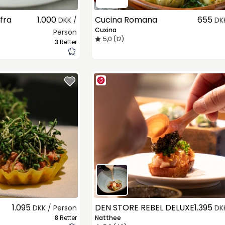
fra
1.000
Cucina Romana
655
DKK /
DK
Cuxina
Person
5,0 (12)
3
Retter
1.095
DEN STORE REBEL DELUXE
1.395
DKK / Person
DK
8
Retter
Natthee