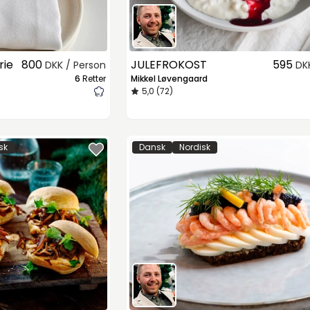
rie
800
JULEFROKOST
595
DKK / Person
DK
6
Retter
Mikkel Løvengaard
5,0 (72)
sk
Dansk
Nordisk