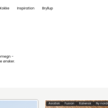
 Kokke
Inspiration
Bryllup
 omegn -
e ønsker.
Asiatisk
Fusion
Italiensk
Ny nord