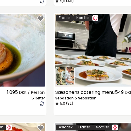
5,0 (40)
Fransk
Nordisk
1.095
Sæsonens catering menu
549
DKK / Person
DK
5
Retter
Sebastian & Sebastian
5,0 (32)
sk
Asiatisk
Fransk
Nordisk