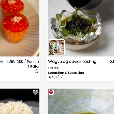
ce
1.299
Wagyu og caviar tasting
2
DKK / Person
7
Retter
menu
Sebastian & Sebastian
5,0 (32)