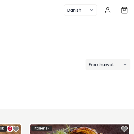
isk
Italiensk