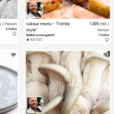
Luksus menu - "Family
1.295
K / Person
DKK /
4
Retter
style"
Person
Mikkel Løvengaard
7
Retter
5,0 (72)