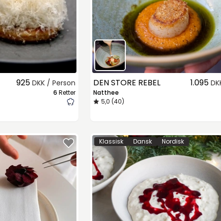
925
DEN STORE REBEL
1.095
DKK / Person
DK
6
Retter
Natthee
5,0 (40)
Klassisk
Dansk
Nordisk