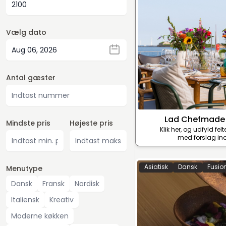
Vælg dato
Antal gæster
Lad Chefmade
Mindste pris
Højeste pris
Klik her, og udfyld fel
med forslag ind
Asiatisk
Dansk
Fusio
Menutype
Dansk
Fransk
Nordisk
Italiensk
Kreativ
Moderne køkken