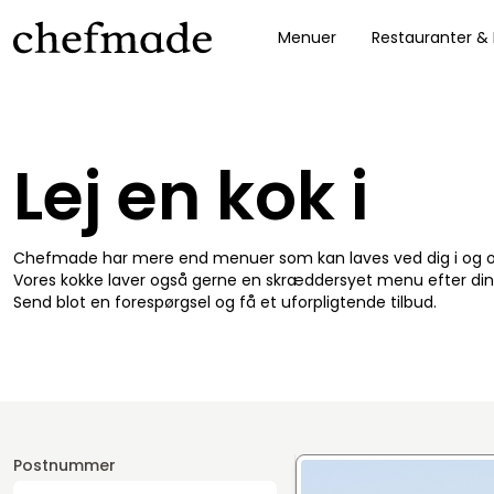
Menuer
Restauranter &
nel
Lej en kok i
Chefmade har mere end menuer som kan laves ved dig i og
Vores kokke laver også gerne en skræddersyet menu efter din
Send blot en forespørgsel og få et uforpligtende tilbud.
Postnummer