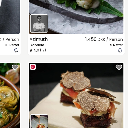
Azimuth
1.450
K / Person
DKK / Person
10
Retter
Gabriele
5
Retter
5,0 (12)