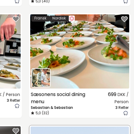
5,0 (40)
Fransk
Nordisk
Sæsonens social dining
699
K / Person
DKK /
3
Retter
menu
Person
Sebastian & Sebastian
3
Retter
5,0 (32)