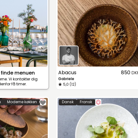
Abacus
850
 finde menuen
DK
Gabriele
terne. Vi kontakter dig
enfor få timer.
5,0 (12)
n
Moderne køkken
Dansk
Fransk