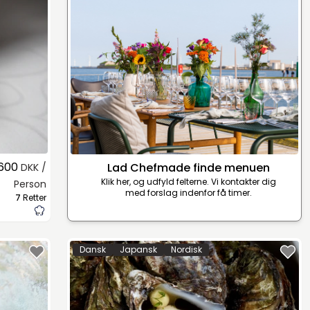
.600
Lad Chefmade finde menuen
DKK /
Klik her, og udfyld felterne. Vi kontakter dig
Person
med forslag indenfor få timer.
7
Retter
Dansk
Japansk
Nordisk