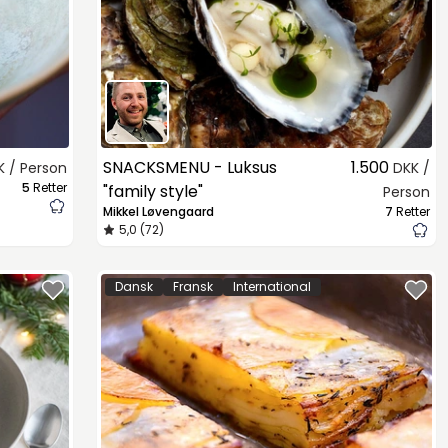
SNACKSMENU - Luksus
1.500
K / Person
DKK /
5
Retter
"family style"
Person
Mikkel Løvengaard
7
Retter
5,0 (72)
Dansk
Fransk
International