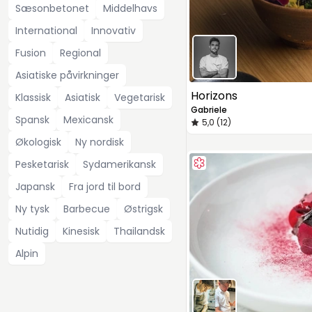
Sæsonbetonet
Middelhavs
International
Innovativ
Fusion
Regional
Asiatiske påvirkninger
Horizons
Klassisk
Asiatisk
Vegetarisk
Gabriele
Spansk
Mexicansk
5,0 (12)
Økologisk
Ny nordisk
Pesketarisk
Sydamerikansk
Japansk
Fra jord til bord
Ny tysk
Barbecue
Østrigsk
Nutidig
Kinesisk
Thailandsk
Alpin