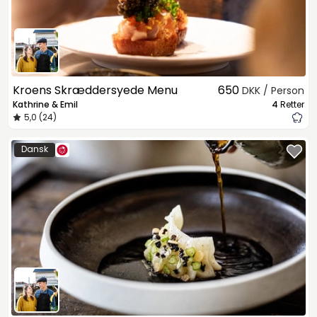
Kroens Skræddersyede Menu
650
DKK / Person
Kathrine & Emil
4
Retter
5,0 (24)
Dansk