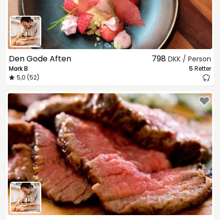
Den Gode Aften
798
DKK / Person
Mark B
5
Retter
5,0 (52)