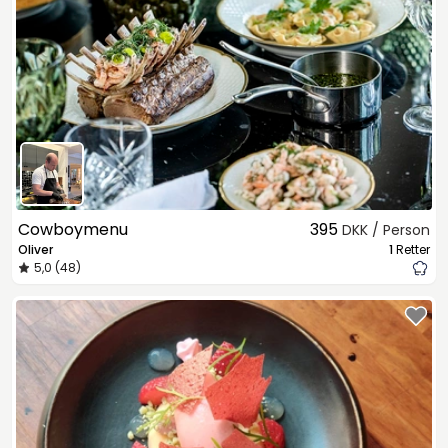
Cowboymenu
395
DKK / Person
Oliver
1
Retter
5,0 (48)