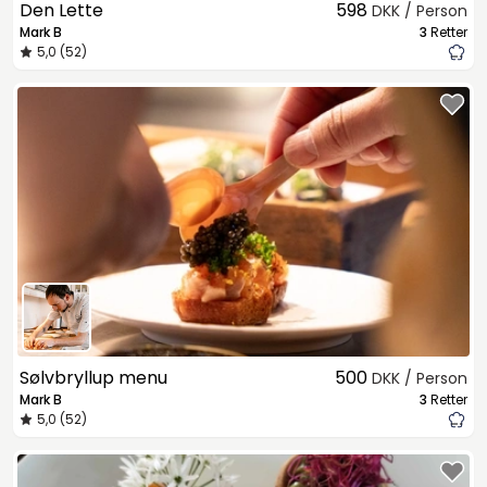
Den Lette
598
DKK / Person
Mark B
3
Retter
5,0 (52)
Sølvbryllup menu
500
DKK / Person
Mark B
3
Retter
5,0 (52)