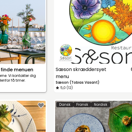
Sæson skræddersyet
 finde menuen
terne. Vi kontakter dig
menu
enfor få timer.
Sæson (Tobias Vasant)
5,0 (12)
Dansk
Fransk
Nordisk