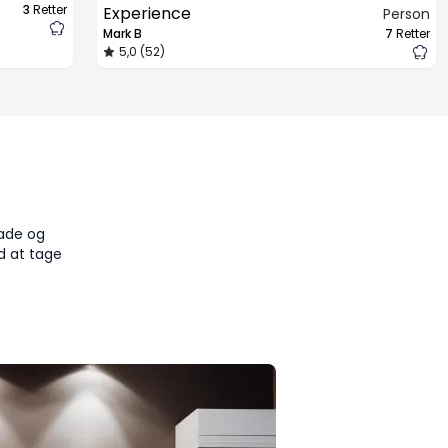
3
Retter
Experience
Person
Mark B
7
Retter
5,0 (52)
)
made og
d at tage