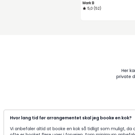
Mark B
5,0 (52)
Her ka
private 
Hvor lang tid før arrangementet skal jeg booke en kok?
Vi anbefaler altid at booke en kok så tidligt som muligt, 
ofte er booket flere uger i forvejen. Som minimum anbefale