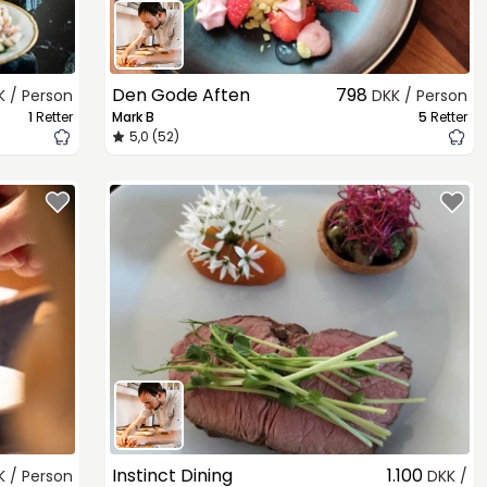
Den Gode Aften
798
K / Person
DKK / Person
1
Retter
Mark B
5
Retter
5,0 (52)
Instinct Dining
1.100
K / Person
DKK /