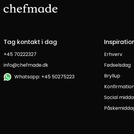
Tag kontakt i dag
Inspiratio
+45 70222327
Erhverv
info@chefmade.dk
Fødselsdag
Bryllup
Whatsapp: +45 50275223
Konfirmatio
Social midd
Påskemidda