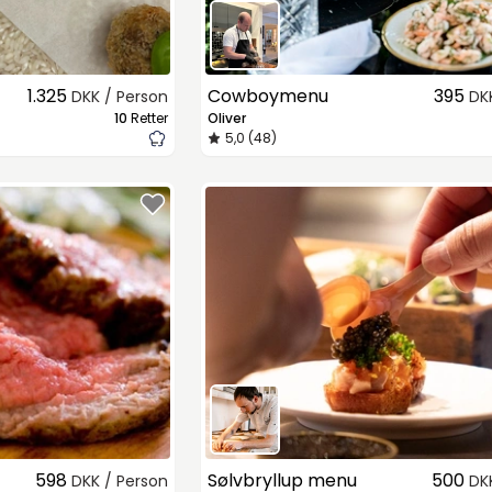
1.325
Cowboymenu
395
DKK / Person
DK
10
Retter
Oliver
5,0 (48)
598
Sølvbryllup menu
500
DKK / Person
DK