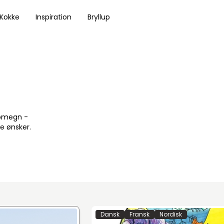
 Kokke
Inspiration
Bryllup
 omegn -
e ønsker.
Dansk
Fransk
Nordisk