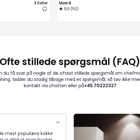
3
Retter
Mark B
5,0 (52)
Ofte stillede spørgsmål (FAQ
n du få svar på nogle af de oftest stillede spørgsmål om chef
dining. Sidder du stadig tilbage med et spørgsmål, så tøv ikke me
kontakt via chatten eller på
+45 70222327
da de mest populære kokke
r vi altid at man booker