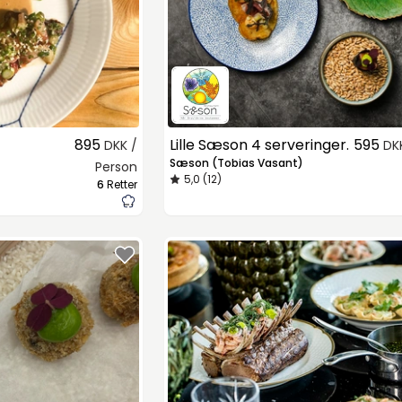
895
Lille Sæson 4 serveringer.
595
DKK /
DK
Sæson (Tobias Vasant)
Person
5,0 (12)
6
Retter