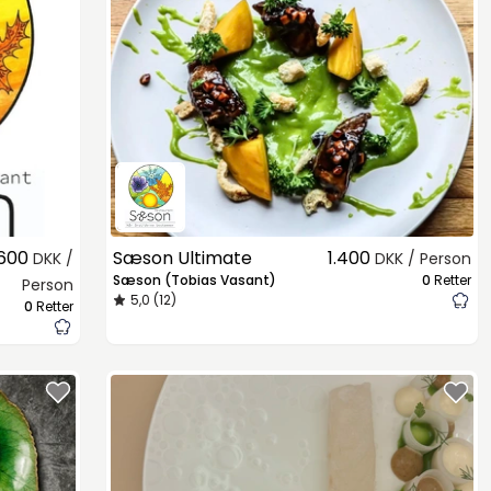
600
Sæson Ultimate
1.400
DKK /
DKK / Person
Sæson (Tobias Vasant)
0
Retter
Person
5,0 (12)
0
Retter