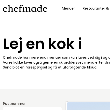
Menuer
Restauranter &
nel
Lej en kok i
Chefmade har mere end menuer som kan laves ved dig i og
Vores kokke laver også gerne en skræddersyet menu efter din
Send blot en forespørgsel og få et uforpligtende tilbud.
Postnummer