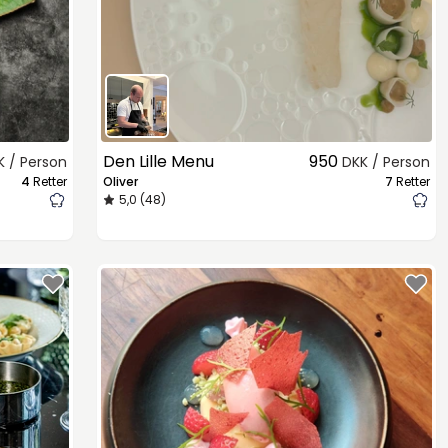
Den Lille Menu
950
K / Person
DKK / Person
4
Retter
Oliver
7
Retter
5,0 (48)