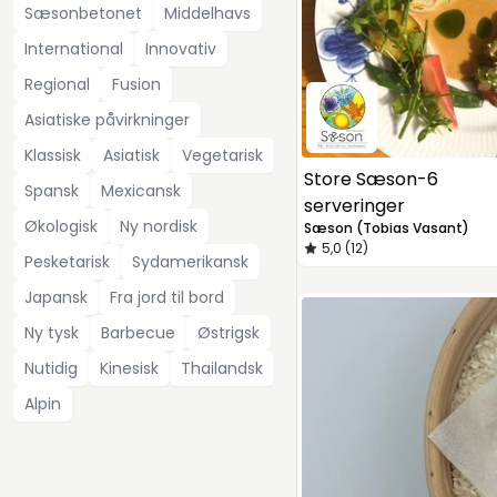
Sæsonbetonet
Middelhavs
International
Innovativ
Regional
Fusion
Asiatiske påvirkninger
Klassisk
Asiatisk
Vegetarisk
Store Sæson-6
Spansk
Mexicansk
serveringer
Økologisk
Ny nordisk
Sæson (Tobias Vasant)
5,0 (12)
Pesketarisk
Sydamerikansk
Japansk
Fra jord til bord
Ny tysk
Barbecue
Østrigsk
Nutidig
Kinesisk
Thailandsk
Alpin