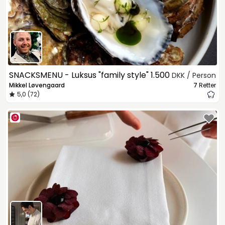
SNACKSMENU - Luksus "family style"
1.500
DKK / Person
Mikkel Løvengaard
7
Retter
5,0 (72)