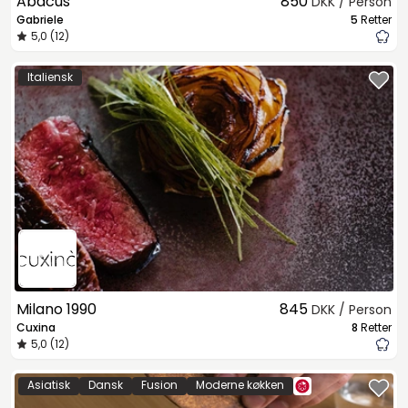
Abacus
850
DKK / Person
Gabriele
5
Retter
5,0 (12)
Italiensk
Milano 1990
845
DKK / Person
Cuxina
8
Retter
5,0 (12)
Asiatisk
Dansk
Fusion
Moderne køkken