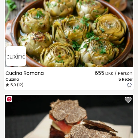
Cucina Romana
655
DKK / Person
Cuxina
5
Retter
5,0 (12)