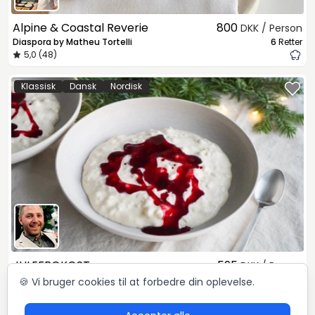
Alpine & Coastal Reverie
800
DKK / Person
Diaspora by Matheu Tortelli
6
Retter
5,0 (48)
Klassisk
Dansk
Nordisk
JULEFROKOST
595
DKK / Person
Mikkel Løvengaard
4
Retter
🍪 Vi bruger cookies til at forbedre din oplevelse.
5,0 (72)