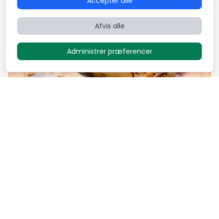
Accepter alle
Dansk
Fransk
International
Afvis alle
Administrer præferencer
Luksus menu - "Family style"
1.295
DKK / Person
Mikkel Løvengaard
7
Retter
5,0 (72)
Dansk
Italiensk
Nordisk