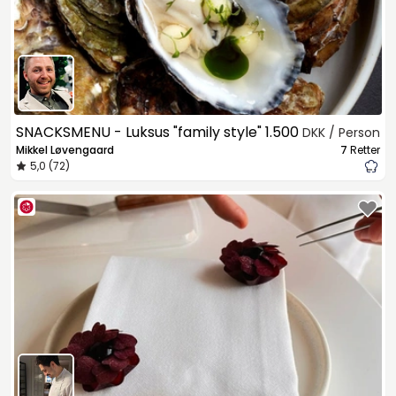
SNACKSMENU - Luksus "family style"
1.500
DKK / Person
Mikkel Løvengaard
7
Retter
5,0 (72)