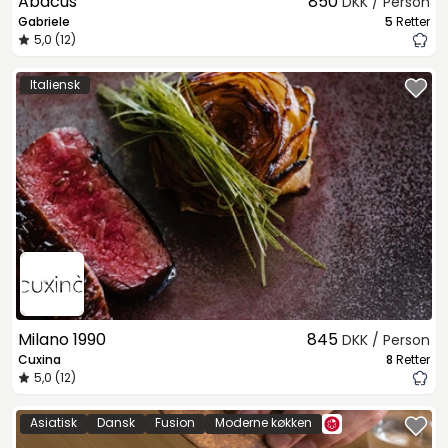
Abacus
850
DKK / Person
Gabriele
5
Retter
5,0 (12)
Italiensk
Milano 1990
845
DKK / Person
Cuxina
8
Retter
5,0 (12)
Asiatisk
Dansk
Fusion
Moderne køkken