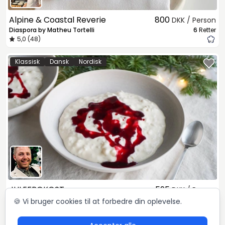
Alpine & Coastal Reverie
800
DKK / Person
Diaspora by Matheu Tortelli
6
Retter
5,0 (48)
Klassisk
Dansk
Nordisk
JULEFROKOST
595
DKK / Person
Mikkel Løvengaard
4
Retter
🍪 Vi bruger cookies til at forbedre din oplevelse.
5,0 (72)