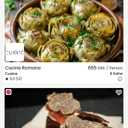
Cucina Romana
655
DKK / Person
Cuxina
5
Retter
5,0 (12)