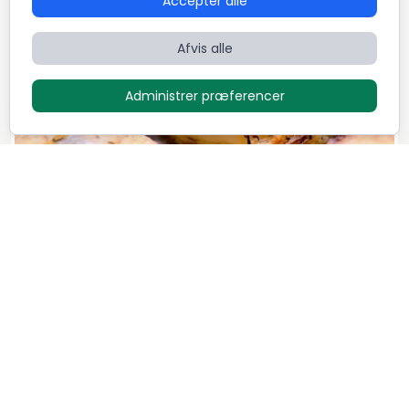
Accepter alle
Dansk
Fransk
International
Afvis alle
Administrer præferencer
Luksus menu - "Family style"
1.295
DKK / Person
Mikkel Løvengaard
7
Retter
5,0 (72)
Dansk
Italiensk
Nordisk