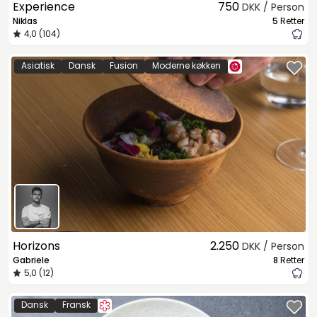
Experience
750
DKK / Person
Niklas
5
Retter
4,0 (104)
Asiatisk
Dansk
Fusion
Moderne køkken
Horizons
2.250
DKK / Person
Gabriele
8
Retter
5,0 (12)
Dansk
Fransk