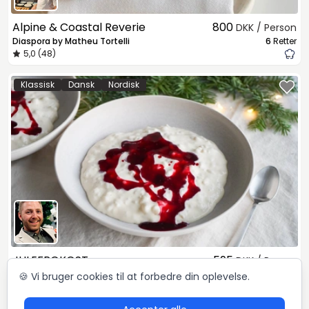
Alpine & Coastal Reverie
800
DKK / Person
Diaspora by Matheu Tortelli
6
Retter
5,0 (48)
Klassisk
Dansk
Nordisk
JULEFROKOST
595
DKK / Person
Mikkel Løvengaard
4
Retter
🍪 Vi bruger cookies til at forbedre din oplevelse.
5,0 (72)