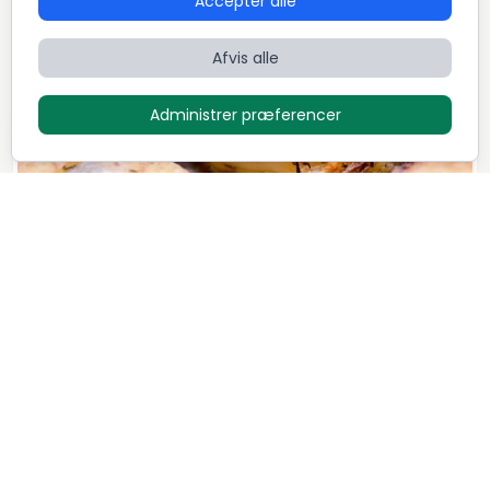
Accepter alle
Dansk
Fransk
International
Afvis alle
Administrer præferencer
Luksus menu - "Family style"
1.295
DKK / Person
Mikkel Løvengaard
7
Retter
5,0 (72)
Dansk
Italiensk
Nordisk