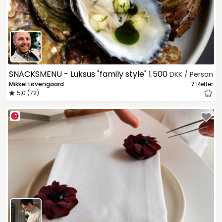
SNACKSMENU - Luksus "family style"
1.500
DKK / Person
Mikkel Løvengaard
7
Retter
5,0 (72)