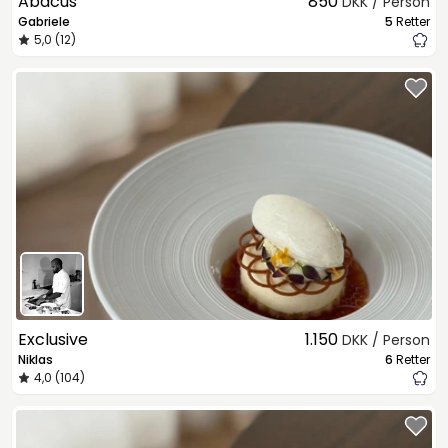
Abacus
850
DKK / Person
Gabriele
5
Retter
5,0 (12)
Exclusive
1.150
DKK / Person
Niklas
6
Retter
4,0 (104)