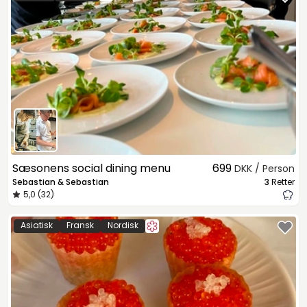
Sæsonens social dining menu
699
DKK / Person
Sebastian & Sebastian
3
Retter
5,0 (32)
Asiatisk
Fransk
Nordisk