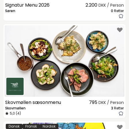
Signatur Menu 2026
2.200
DKK / Person
Søren
0
Retter
Skovmøllen sæsonmenu
795
DKK / Person
Skovmøllen
3
Retter
5,0 (4)
Dansk
Fransk
Nordisk