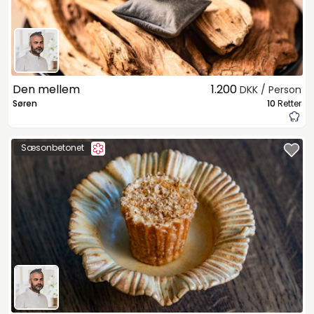
Den mellem
1.200
DKK / Person
Søren
10
Retter
Sæsonbetonet