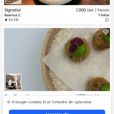
Signatur
1.000
DKK / Person
Rasmus C.
7
Retter
5,0 (4)
Den Store Menu
1.325
DKK / Person
Oliver
10
Retter
🍪 Vi bruger cookies til at forbedre din oplevelse.
5,0 (48)