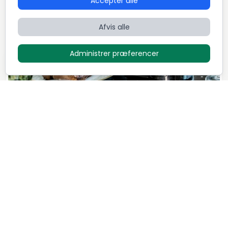
Accepter alle
Afvis alle
Administrer præferencer
Cowboymenu
395
DKK / Person
Oliver
1
Retter
5,0 (48)