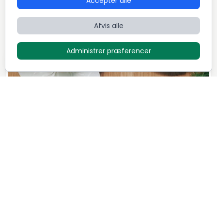
Accepter alle
Fransk
Afvis alle
Administrer præferencer
Den store menu
1.295
DKK / Person
Bo
9
Retter
5,0 (28)