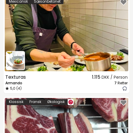
Mexicansk
Sæsonbetonet
Texturas
1.115
DKK / Person
Armando
7
Retter
5,0 (4)
Klassisk
Fransk
Økologisk