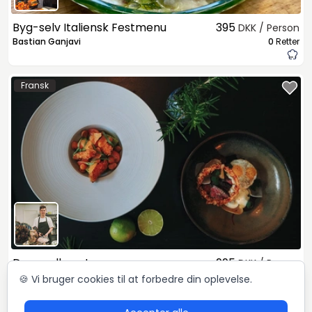
Byg-selv Italiensk Festmenu
395
DKK / Person
Bastian Ganjavi
0
Retter
Fransk
Den mellemstore menu
995
DKK / Person
Bo
7
Retter
🍪 Vi bruger cookies til at forbedre din oplevelse.
5,0 (28)