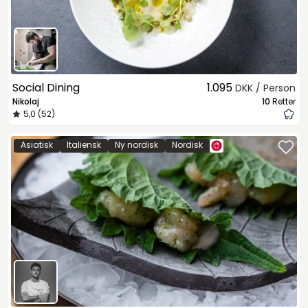
Social Dining
1.095
DKK / Person
Nikolaj
10
Retter
5,0 (52)
Asiatisk
Italiensk
Ny nordisk
Nordisk