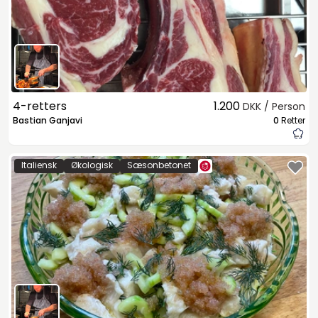
4-retters
1.200
DKK / Person
Bastian Ganjavi
0
Retter
Italiensk
Økologisk
Sæsonbetonet