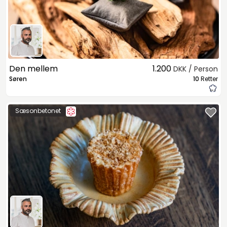
Den mellem
1.200
DKK / Person
Søren
10
Retter
Sæsonbetonet