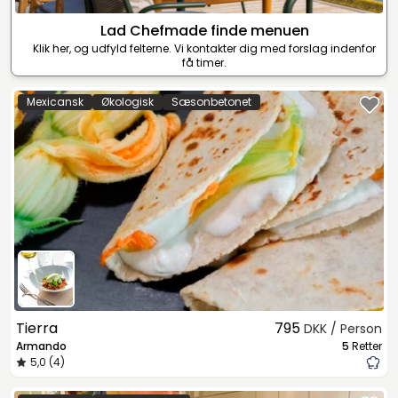
Lad Chefmade finde menuen
Klik her, og udfyld felterne. Vi kontakter dig med forslag indenfor
få timer.
Mexicansk
Økologisk
Sæsonbetonet
Tierra
795
DKK / Person
Armando
5
Retter
5,0 (4)