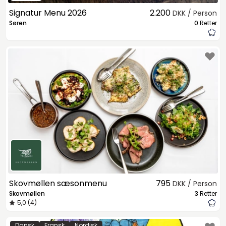
Signatur Menu 2026
2.200
DKK / Person
Søren
0
Retter
Skovmøllen sæsonmenu
795
DKK / Person
Skovmøllen
3
Retter
5,0 (4)
Dansk
Fransk
Nordisk