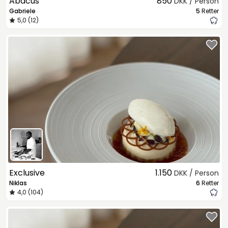
Abacus
850
DKK / Person
Gabriele
5
Retter
5,0 (12)
Exclusive
1.150
DKK / Person
Niklas
6
Retter
4,0 (104)